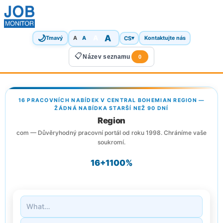
🌙
A
A
A
CS
▾
Tmavý
A
Kontaktujte nás
📋
Název seznamu
0
16 PRACOVNÍCH NABÍDEK V CENTRAL BOHEMIAN REGION —
ŽÁDNÁ NABÍDKA STARŠÍ NEŽ 90 DNÍ
Region
com — Důvěryhodný pracovní portál od roku 1998. Chráníme vaše
soukromí.
16+
1
100%