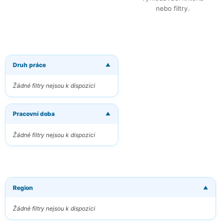
nebo filtry.
Druh práce
▼
×
Dostávat
nové nabídky
Žádné filtry nejsou k dispozici
e-mailem
Dostávejte
Pracovní doba
odpovídající
▼
nabídky přímo do
své e-mailové
Žádné filtry nejsou k dispozici
schránky
Váš e-mail
Region
▼
Klíčová slova
Žádné filtry nejsou k dispozici
(volitelné)