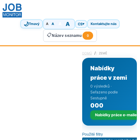
🌙
A
A
A
CS
▾
Tmavý
A
Kontaktujte nás
📋
Název seznamu
0
/
DOMŮ
ZEMĚ
Nabídky
práce v zemi
0 výsledků ·
Seřazeno podle
Sestupně
0
0
0
Nabídky práce e-mailem
Použité filtry