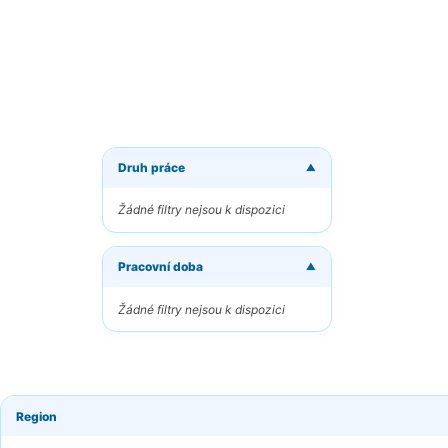
Druh práce
▼
Dostá
Žádné filtry nejsou k dispozici
Dostávej
Pracovní doba
Váš e-m
▼
Žádné filtry nejsou k dispozici
Klíčová 
Region
Frekven