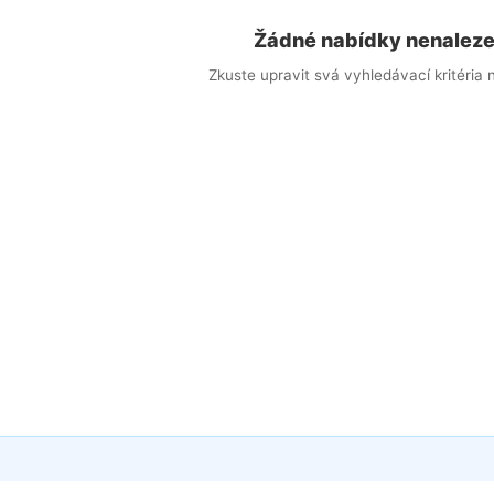
Žádné nabídky nenalez
Zkuste upravit svá vyhledávací kritéria n
×
vat nové nabídky e-mailem
te odpovídající nabídky přímo do své e-mailové schránky
ail
slova (volitelné)
ce