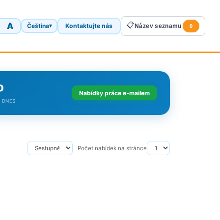
A
📋
A
Čeština
Kontaktujte nás
▾
Název seznamu
0
0
Nabídky práce e-mailem
 DNES
Počet nabídek na stránce