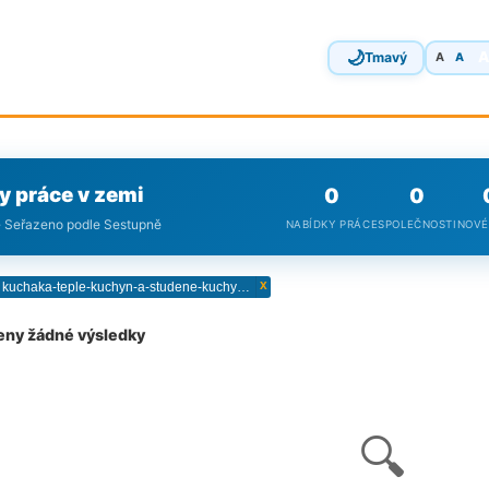
🌙
Tmavý
A
A
y práce v zemi
0
0
· Seřazeno podle Sestupně
NABÍDKY PRÁCE
SPOLEČNOSTI
NOVÉ
x
job kuchaka-teple-kuchyn-a-studene-kuchyn-kuchai-krom-efkucha
eny žádné výsledky
🔍