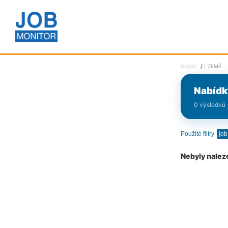
/
DOMŮ
ZEMĚ
Nabídk
0 výsledků 
Použité filtry
Nebyly nalez