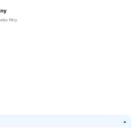
eny
ebo filtry.
▼