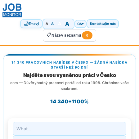
🌙
A
A
A
CS
▾
Tmavý
A
Kontaktujte nás
📋
Název seznamu
0
14 340 PRACOVNÍCH NABÍDEK V ČESKO — ŽÁDNÁ NABÍDKA
STARŠÍ NEŽ 90 DNÍ
Najděte svou vysněnou práci v Česko
com — Důvěryhodný pracovní portál od roku 1998. Chráníme vaše
soukromí.
14 340+
1
100%